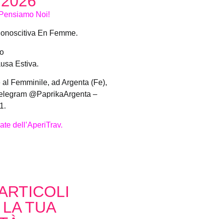
2026
o Pensiamo Noi!
Conoscitiva En Femme.
o
usa Estiva.
al Femminile, ad Argenta (Fe),
elegram @PaprikaArgenta –
1.
ate dell’AperiTrav.
ARTICOLI
 LA TUA