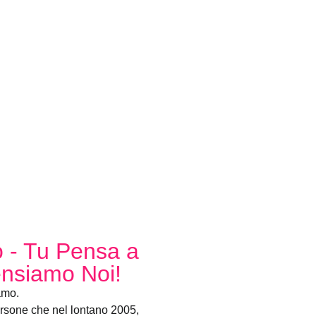
 - Tu Pensa a
Pensiamo Noi!
amo.
ersone che nel lontano 2005,