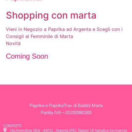
Shopping con marta
Vieni in Negozio a Paprika ad Argenta e Scegli con i
Consigli al Femminile di Marta
Novità
Coming Soon
Paprika e PaprikaTrav di Baldini Marta
Partita IVA – 01392880389
CONTATTI
Via Amendola 36/a - 44011 - Argenta (FE), Statale 16 Adriatica tra Argenta