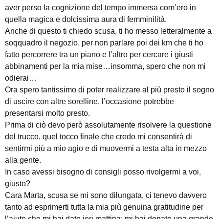
aver perso la cognizione del tempo immersa com’ero in
quella magica e dolcissima aura di femminilità.
Anche di questo ti chiedo scusa, ti ho messo letteralmente a
soqquadro il negozio, per non parlare poi dei km che ti ho
fatto percorrere tra un piano e l’altro per cercare i giusti
abbinamenti per la mia mise…insomma, spero che non mi
odierai…
Ora spero tantissimo di poter realizzare al più presto il sogno
di uscire con altre sorelline, l’occasione potrebbe
presentarsi molto presto.
Prima di ciò devo però assolutamente risolvere la questione
del trucco, quel tocco finale che credo mi consentirà di
sentirmi più a mio agio e di muovermi a testa alta in mezzo
alla gente.
In caso avessi bisogno di consigli posso rivolgermi a voi,
giusto?
Cara Marta, scusa se mi sono dilungata, ci tenevo davvero
tanto ad esprimerti tutta la mia più genuina gratitudine per
l’aiuto che mi hai dato ieri mattina: mi hai donato una grande