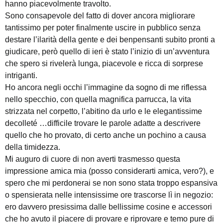
hanno piacevolmente travolto.
Sono consapevole del fatto di dover ancora migliorare
tantissimo per poter finalmente uscire in pubblico senza
destare l’ilarità della gente e dei benpensanti subito pronti a
giudicare, però quello di ieri è stato l’inizio di un’avventura
che spero si rivelerà lunga, piacevole e ricca di sorprese
intriganti.
Ho ancora negli occhi l’immagine da sogno di me riflessa
nello specchio, con quella magnifica parrucca, la vita
strizzata nel corpetto, l’abitino da urlo e le elegantissime
decolleté …difficile trovare le parole adatte a descrivere
quello che ho provato, di certo anche un pochino a causa
della timidezza.
Mi auguro di cuore di non averti trasmesso questa
impressione amica mia (posso considerarti amica, vero?), e
spero che mi perdonerai se non sono stata troppo espansiva
o spensierata nelle intensissime ore trascorse lì in negozio:
ero davvero presissima dalle bellissime cosine e accessori
che ho avuto il piacere di provare e riprovare e temo pure di