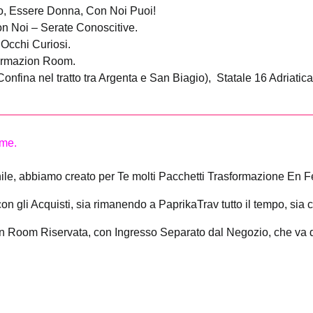
to, Essere Donna, Con Noi Puoi!
n Noi – Serate Conoscitive.
 Occhi Curiosi.
formazion Room.
nfina nel tratto tra Argenta e San Biagio), Statale 16 Adriati
mme.
ile, abbiamo creato per Te molti Pacchetti Trasformazione En
on gli Acquisti, sia rimanendo a PaprikaTrav tutto il tempo, si
on Room Riservata, con Ingresso Separato dal Negozio, che va d