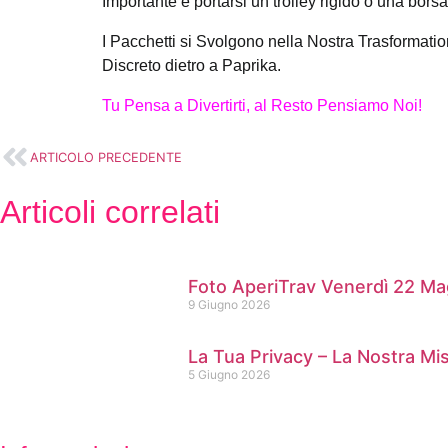
Importante è portarsi un trolley rigido o una borsa
I Pacchetti si Svolgono nella Nostra Trasformati
Discreto dietro a Paprika.
Tu Pensa a Divertirti, al Resto Pensiamo Noi!
ARTICOLO PRECEDENTE
Articoli correlati
Foto AperiTrav Venerdì 22 M
9 Giugno 2026
La Tua Privacy – La Nostra Mi
5 Giugno 2026