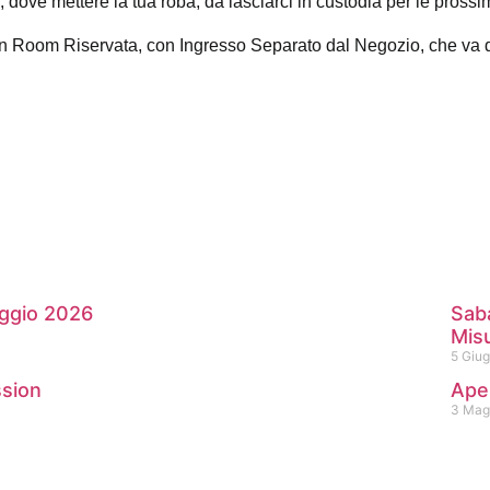
, dove mettere la tua roba, da lasciarci in custodia per le prossi
on Room Riservata, con Ingresso Separato dal Negozio, che va d
aggio 2026
Sab
Misu
5 Giu
ssion
Aper
3 Mag